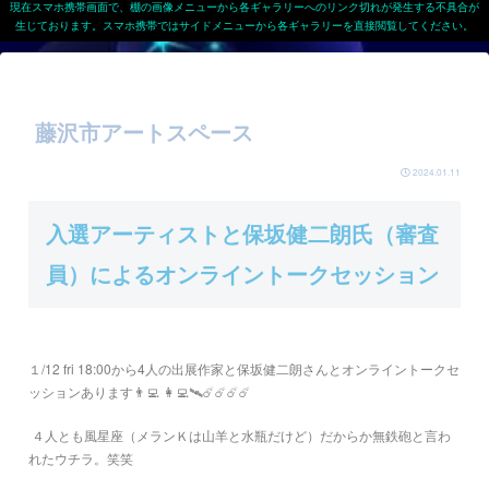
現在スマホ携帯画面で、棚の画像メニューから各ギャラリーへのリンク切れが発生する不具合が
生じております。スマホ携帯ではサイドメニューから各ギャラリーを直接閲覧してください。
藤沢市アートスペース
2024.01.11
入選アーティストと保坂健二朗氏（審査
員）によるオンライントークセッション
１/12 fri 18:00
から
4
人の出展作家と保坂健二朗さんとオンライントークセ
ッションあります
👨‍💻
👩‍💻🛰️☄️☄️☄️☄️
４人とも風星座（メランＫは山羊と水瓶だけど）だからか無鉄砲と言わ
れたウチラ。笑笑