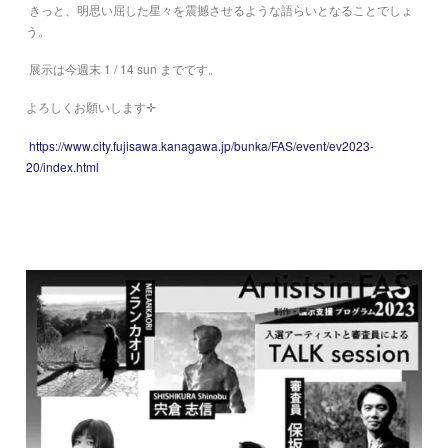
きっと、明思い屈した星々を震撼させるような
語らいとなることでしょ
う。
展示は今週末
1 / 14 sun
までです。
よろしくお願いします
✛
https://www.city.fujisawa.kanagawa.jp/bunka/FAS/event/ev2023-
20/index.html