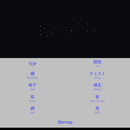
階段
TOP
CV
棚
チェスト
WORKS
blog
椅子
煉瓦
SNS
album
箱
板
mail
bbs/forum
網
鳥
link
FAQ
Sitemap