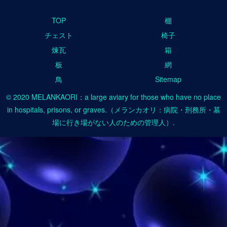
TOP
棚
チェスト
椅子
煉瓦
箱
板
網
鳥
Sitemap
© 2020 MELANKAORI：a large aviary for those who have no place
in hospitals, prisons, or graves.（メランカオリ：病院・刑務所・墓
場に行き場がない人のための管理人）.