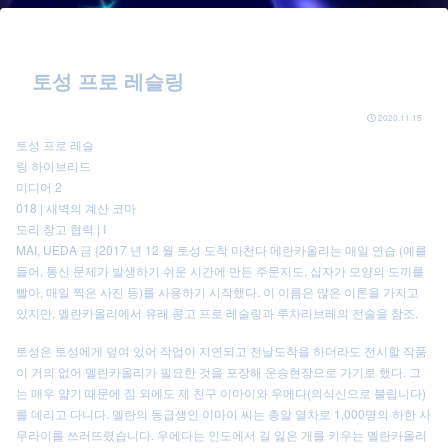
토성 프로 레슬링
2020.11.15
토성 프로 레슬
링 하이브리드
미디어 2
018 | 새벽의 계산 코마
도리 창고 협력 | I
MAI, UEDA 금 {2017 년 12 월 토성 도착 마천다 메란카올리는 매일 연습 (예를
들어, 통신 문제가 발생하기 쉬운 시간에 만든 주문지도, 십자가 모양의 도끼를
빨아, 매일 찍은 사진 등)를 사용하기 시작했다. 이 이름은 많은 이론을 가지고
있지만, 멜란카올리에서 유래 콩고 프로 레슬링과 루차리브레의 전술을 참조.
토성은 토성에게 덮여 있어 작업이 지연되고 전날도착을 하더라도 전시할 작품
이 거의 없어 멜란카올리가 필요한 것을 포장해 운송현장으로 가기로 했다. 그
는 매우 얇기 때문에 짐 외에도 제 친구 이마이와 우에다(의식신으로 불립니다)
를 데리고 다니다. 멜란의 동급생인 이마이 씨는 총알 열차로 1,000명의 하한 사
무라이를 쓰러뜨렸습니다. 우에다는 인도에서 길 잃은 개를 키우는 멜란카올리