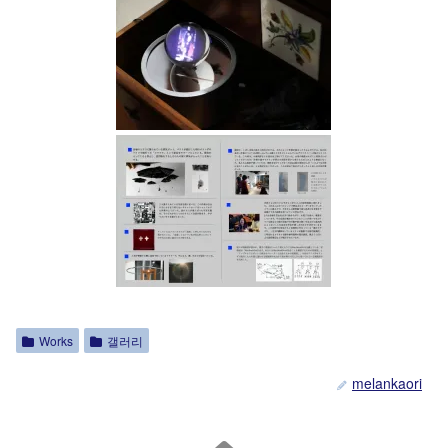
Works
갤러리
melankaori