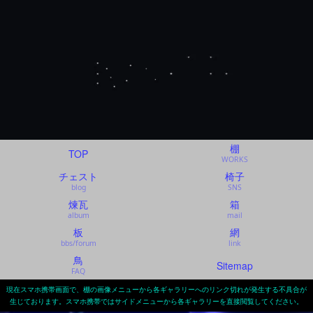
棚
TOP
WORKS
チェスト
椅子
blog
SNS
煉瓦
箱
album
mail
板
網
bbs/forum
link
鳥
Sitemap
FAQ
現在スマホ携帯画面で、棚の画像メニューから各ギャラリーへのリンク切れが発生する不具合が
生じております。スマホ携帯ではサイドメニューから各ギャラリーを直接閲覧してください。