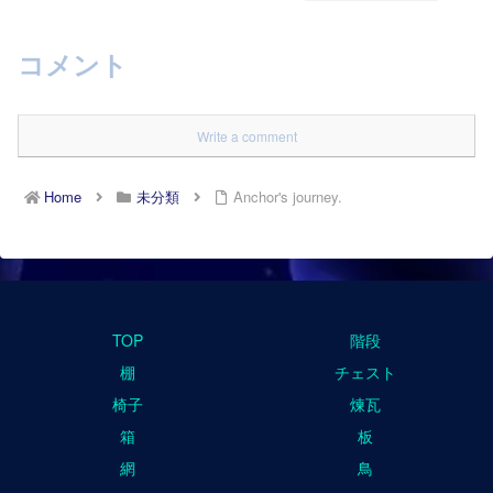
コメント
Write a comment
Home
未分類
Anchor's journey.
TOP
階段
棚
チェスト
椅子
煉瓦
箱
板
網
鳥