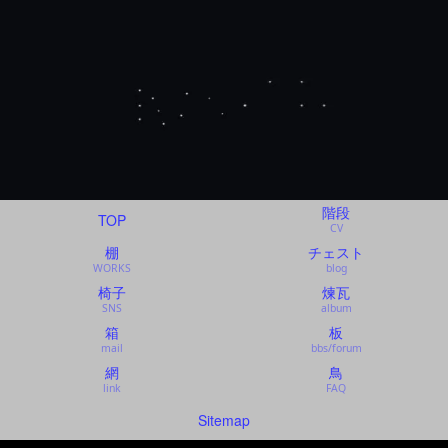
階段
TOP
CV
棚
チェスト
WORKS
blog
椅子
煉瓦
SNS
album
箱
板
mail
bbs/forum
網
鳥
link
FAQ
Sitemap