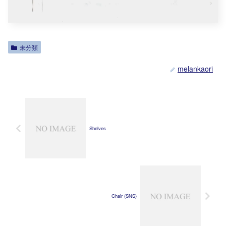
未分類
melankaori
Shelves
Chair (SNS)