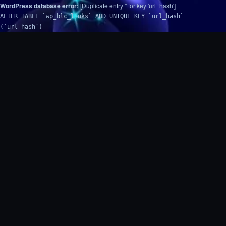
WordPress database error:
[Duplicate entry '' for key 'url_hash']
ALTER TABLE `wp_blc_links` ADD UNIQUE KEY `url_hash`
(`url_hash`)