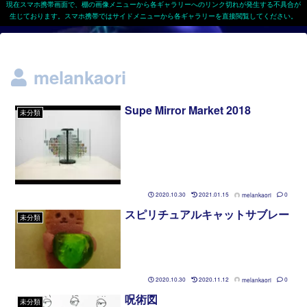
現在スマホ携帯画面で、棚の画像メニューから各ギャラリーへのリンク切れが発生する不具合が
生じております。スマホ携帯ではサイドメニューから各ギャラリーを直接閲覧してください。
melankaori
Supe Mirror Market 2018
未分類
2020.10.30
2021.01.15
0
melankaori
スピリチュアルキャットサブレー
未分類
2020.10.30
2020.11.12
0
melankaori
呪術図
未分類